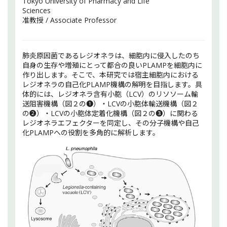
Tokyo University of Pharmacy and Life
Sciences
准教授 / Associate Professor
肺炎原因菌であるレジオネラは、細胞内に侵入したのち
自身の生存や増殖にとって都合の良いPLAMPを細胞内に
作り出します。そこで、本研究では宿主細胞内における
レジオネラの自己化PLAMP機構の解明を目指します。具
体的には、レジオネラ含有小胞（LCV）のリソソーム輸
送阻害機構（図２の❶）・LCVの小胞体輸送機構（図２
の❷）・LCVの小胞体定着化機構（図２の❸）に関わる
レジオネラエフェクターを同定し、その分子機構や自己
化PLAMPへの役割を多角的に解析します。